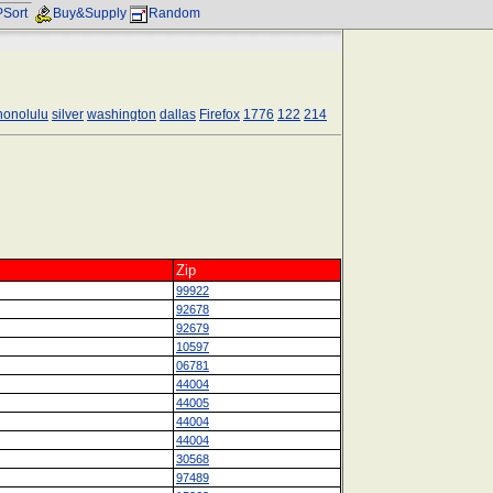
Sort
Buy&Supply
Random
honolulu
silver
washington
dallas
Firefox
1776
122
214
Zip
99922
92678
92679
10597
06781
44004
44005
44004
44004
30568
97489