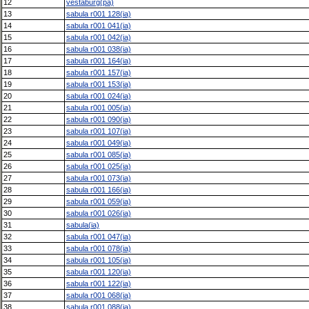
12
vestaburg(pa)
13
sabula r001 128(ia)
14
sabula r001 041(ia)
15
sabula r001 042(ia)
16
sabula r001 038(ia)
17
sabula r001 164(ia)
18
sabula r001 157(ia)
19
sabula r001 153(ia)
20
sabula r001 024(ia)
21
sabula r001 005(ia)
22
sabula r001 090(ia)
23
sabula r001 107(ia)
24
sabula r001 049(ia)
25
sabula r001 085(ia)
26
sabula r001 025(ia)
27
sabula r001 073(ia)
28
sabula r001 166(ia)
29
sabula r001 059(ia)
30
sabula r001 026(ia)
31
sabula(ia)
32
sabula r001 047(ia)
33
sabula r001 078(ia)
34
sabula r001 105(ia)
35
sabula r001 120(ia)
36
sabula r001 122(ia)
37
sabula r001 068(ia)
38
sabula r001 088(ia)