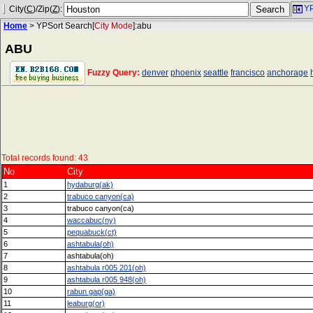
YP
City(
C
)/Zip(
Z
):
Home
> YPSort Search[
City Mode
]:abu
ABU
Fuzzy Query:
denver
phoenix
seattle
francisco
anchorage
Total records found: 43
No
City
1
hydaburg(ak)
2
trabuco canyon(ca)
3
trabuco canyon(ca)
4
waccabuc(ny)
5
pequabuck(ct)
6
ashtabula(oh)
7
ashtabula(oh)
8
ashtabula r005 201(oh)
9
ashtabula r005 948(oh)
10
rabun gap(ga)
11
leaburg(or)