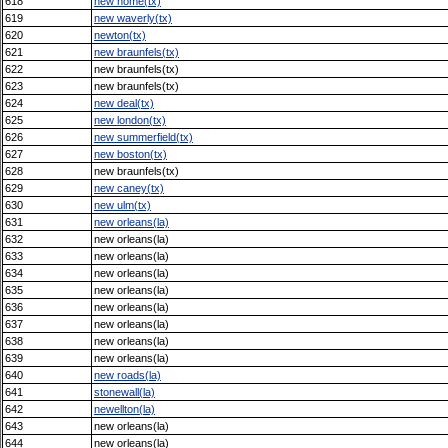
618
new home(tx)
619
new waverly(tx)
620
newton(tx)
621
new braunfels(tx)
622
new braunfels(tx)
623
new braunfels(tx)
624
new deal(tx)
625
new london(tx)
626
new summerfield(tx)
627
new boston(tx)
628
new braunfels(tx)
629
new caney(tx)
630
new ulm(tx)
631
new orleans(la)
632
new orleans(la)
633
new orleans(la)
634
new orleans(la)
635
new orleans(la)
636
new orleans(la)
637
new orleans(la)
638
new orleans(la)
639
new orleans(la)
640
new roads(la)
641
stonewall(la)
642
newellton(la)
643
new orleans(la)
644
new orleans(la)