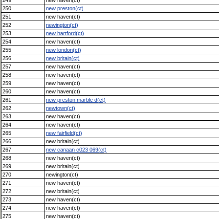
250
new preston(ct)
251
new haven(ct)
252
newington(ct)
253
new hartford(ct)
254
new haven(ct)
255
new london(ct)
256
new britain(ct)
257
new haven(ct)
258
new haven(ct)
259
new haven(ct)
260
new haven(ct)
261
new preston marble d(ct)
262
newtown(ct)
263
new haven(ct)
264
new haven(ct)
265
new fairfield(ct)
266
new britain(ct)
267
new canaan c023 069(ct)
268
new haven(ct)
269
new britain(ct)
270
newington(ct)
271
new haven(ct)
272
new britain(ct)
273
new haven(ct)
274
new haven(ct)
275
new haven(ct)