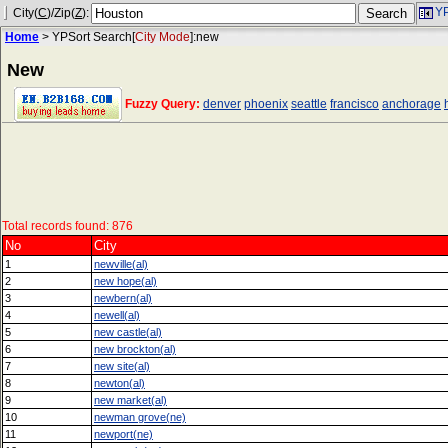
YP
City(
C
)/Zip(
Z
):
Home
> YPSort Search[
City Mode
]:new
New
Fuzzy Query:
denver
phoenix
seattle
francisco
anchorage
Total records found: 876
No
City
1
newville(al)
2
new hope(al)
3
newbern(al)
4
newell(al)
5
new castle(al)
6
new brockton(al)
7
new site(al)
8
newton(al)
9
new market(al)
10
newman grove(ne)
11
newport(ne)