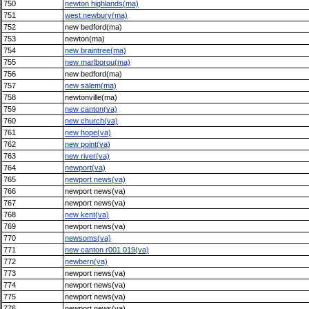
750
newton highlands(ma)
751
west newbury(ma)
752
new bedford(ma)
753
newton(ma)
754
new braintree(ma)
755
new marlborou(ma)
756
new bedford(ma)
757
new salem(ma)
758
newtonville(ma)
759
new canton(va)
760
new church(va)
761
new hope(va)
762
new point(va)
763
new river(va)
764
newport(va)
765
newport news(va)
766
newport news(va)
767
newport news(va)
768
new kent(va)
769
newport news(va)
770
newsoms(va)
771
new canton r001 019(va)
772
newbern(va)
773
newport news(va)
774
newport news(va)
775
newport news(va)
776
newport news(va)