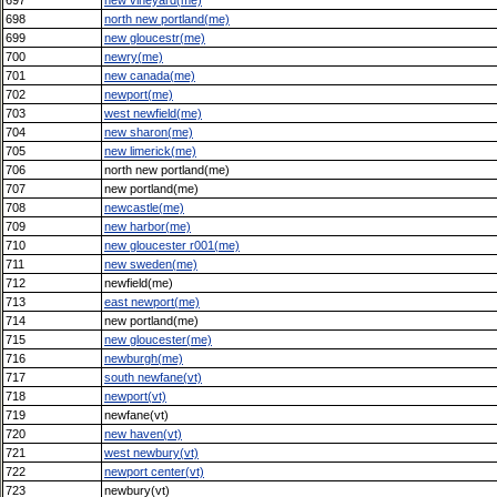
698
north new portland(me)
699
new gloucestr(me)
700
newry(me)
701
new canada(me)
702
newport(me)
703
west newfield(me)
704
new sharon(me)
705
new limerick(me)
706
north new portland(me)
707
new portland(me)
708
newcastle(me)
709
new harbor(me)
710
new gloucester r001(me)
711
new sweden(me)
712
newfield(me)
713
east newport(me)
714
new portland(me)
715
new gloucester(me)
716
newburgh(me)
717
south newfane(vt)
718
newport(vt)
719
newfane(vt)
720
new haven(vt)
721
west newbury(vt)
722
newport center(vt)
723
newbury(vt)