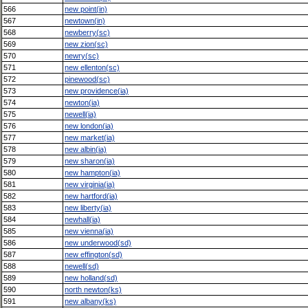
566
new point(in)
567
newtown(in)
568
newberry(sc)
569
new zion(sc)
570
newry(sc)
571
new ellenton(sc)
572
pinewood(sc)
573
new providence(ia)
574
newton(ia)
575
newell(ia)
576
new london(ia)
577
new market(ia)
578
new albin(ia)
579
new sharon(ia)
580
new hampton(ia)
581
new virginia(ia)
582
new hartford(ia)
583
new liberty(ia)
584
newhall(ia)
585
new vienna(ia)
586
new underwood(sd)
587
new effington(sd)
588
newell(sd)
589
new holland(sd)
590
north newton(ks)
591
new albany(ks)