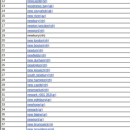
12
newcastle(ne)
13
goodnews bay(ak)
14
new stuyahok(ak)
15
new river(az)
16
newbury(nh)
17
newton junction(nh)
18
newport(nh)
19
newbury(nh)
20
new london(nh)
21
new boston(nh)
22
newton(nh)
23
newfields(nh)
24
new durham(nh)
25
newington(nh)
26
new ipswich(nh)
27
south newbury(nh)
28
new hampton(nh)
29
new castle(nh)
30
newmarket(nh)
31
newark r001 353(ar)
32
new edinburg(ar)
33
newhope(ar)
34
newark(ar)
35
new blaine(ar)
36
newport(ar)
37
new brunswick(nj)
38
new providence(nj)