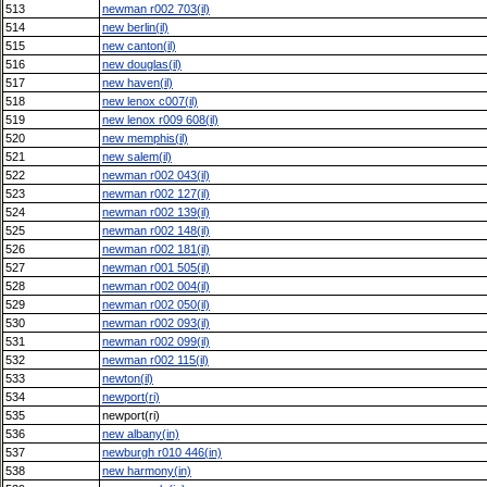
513
newman r002 703(il)
514
new berlin(il)
515
new canton(il)
516
new douglas(il)
517
new haven(il)
518
new lenox c007(il)
519
new lenox r009 608(il)
520
new memphis(il)
521
new salem(il)
522
newman r002 043(il)
523
newman r002 127(il)
524
newman r002 139(il)
525
newman r002 148(il)
526
newman r002 181(il)
527
newman r001 505(il)
528
newman r002 004(il)
529
newman r002 050(il)
530
newman r002 093(il)
531
newman r002 099(il)
532
newman r002 115(il)
533
newton(il)
534
newport(ri)
535
newport(ri)
536
new albany(in)
537
newburgh r010 446(in)
538
new harmony(in)