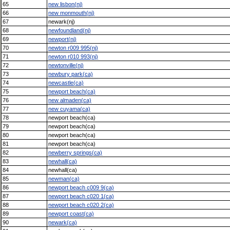
65
new lisbon(nj)
66
new monmouth(nj)
67
newark(nj)
68
newfoundland(nj)
69
newport(nj)
70
newton r009 995(nj)
71
newton r010 993(nj)
72
newtonville(nj)
73
newbury park(ca)
74
newcastle(ca)
75
newport beach(ca)
76
new almaden(ca)
77
new cuyama(ca)
78
newport beach(ca)
79
newport beach(ca)
80
newport beach(ca)
81
newport beach(ca)
82
newberry springs(ca)
83
newhall(ca)
84
newhall(ca)
85
newman(ca)
86
newport beach c009 9(ca)
87
newport beach c020 1(ca)
88
newport beach c020 2(ca)
89
newport coast(ca)
90
newark(ca)