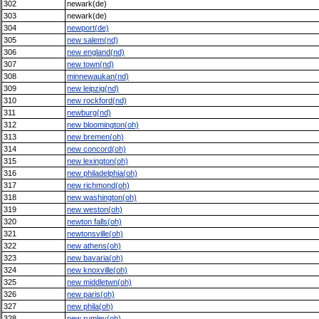
302
newark(de)
303
newark(de)
304
newport(de)
305
new salem(nd)
306
new england(nd)
307
new town(nd)
308
minnewaukan(nd)
309
new leipzig(nd)
310
new rockford(nd)
311
newburg(nd)
312
new bloomington(oh)
313
new bremen(oh)
314
new concord(oh)
315
new lexington(oh)
316
new philadelphia(oh)
317
new richmond(oh)
318
new washington(oh)
319
new weston(oh)
320
newton falls(oh)
321
newtonsville(oh)
322
new athens(oh)
323
new bavaria(oh)
324
new knoxville(oh)
325
new middletwn(oh)
326
new paris(oh)
327
new phila(oh)
328
new rumley(oh)