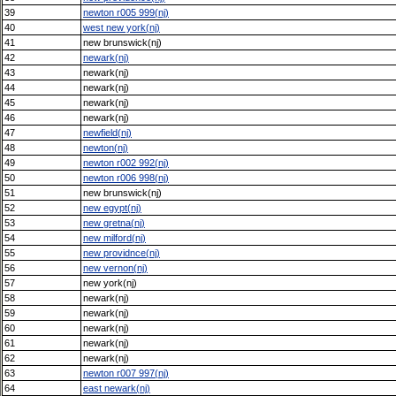
39
newton r005 999(nj)
40
west new york(nj)
41
new brunswick(nj)
42
newark(nj)
43
newark(nj)
44
newark(nj)
45
newark(nj)
46
newark(nj)
47
newfield(nj)
48
newton(nj)
49
newton r002 992(nj)
50
newton r006 998(nj)
51
new brunswick(nj)
52
new egypt(nj)
53
new gretna(nj)
54
new milford(nj)
55
new providnce(nj)
56
new vernon(nj)
57
new york(nj)
58
newark(nj)
59
newark(nj)
60
newark(nj)
61
newark(nj)
62
newark(nj)
63
newton r007 997(nj)
64
east newark(nj)