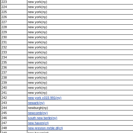
223
new york(ny)
224
new york(ny)
225
new york(ny)
226
new york(ny)
227
new york(ny)
228
new york(ny)
229
new york(ny)
230
new york(ny)
231
new york(ny)
232
new york(ny)
233
new york(ny)
234
new york(ny)
235
new york(ny)
236
new york(ny)
237
new york(ny)
238
new york(ny)
239
new york(ny)
240
new york(ny)
241
new york(ny)
242
new york c015 991(ny)
243
newark(ny)
244
newburgh(ny)
245
newcomb(ny)
246
south new berlin(ny)
247
new haven(ct)
248
new preston mrble dl(ct)
249
new haven(ct)