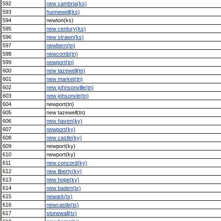
592
new cambria(ks)
593
hunnewell(ks)
594
newton(ks)
595
new century(ks)
596
new strawn(ks)
597
newbern(tn)
598
newcomb(tn)
599
newport(tn)
600
new tazewell(tn)
601
new market(tn)
602
new johnsonville(tn)
603
new johsonvle(tn)
604
newport(tn)
605
new tazewell(tn)
606
new haven(ky)
607
newport(ky)
608
new castle(ky)
609
newport(ky)
610
newport(ky)
611
new concord(ky)
612
new liberty(ky)
613
new hope(ky)
614
new baden(tx)
615
newark(tx)
616
newcastle(tx)
617
stonewall(tx)