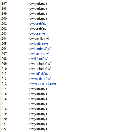
197
new york(ny)
198
new york(ny)
199
new york(ny)
200
new york(ny)
201
newburgh(ny)
202
newburgh(ny)
203
newport(ny)
204
newtonville(ny)
205
new berlin(ny)
206
new hartford(ny)
207
new haven(ny)
208
new lisbon(ny)
209
new rochelle(ny)
210
new rochelle(ny)
211
new suffolk(ny)
212
new windsor(ny)
213
new woodstock(ny)
214
new york(ny)
215
new york(ny)
216
new york(ny)
217
new york(ny)
218
new york(ny)
219
new york(ny)
220
new york(ny)
221
new york(ny)
222
new york(ny)