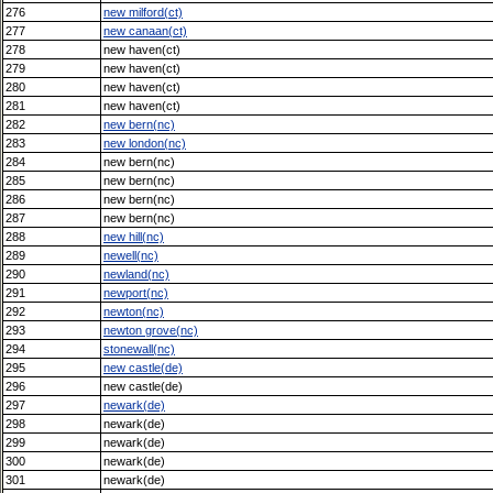
276
new milford(ct)
277
new canaan(ct)
278
new haven(ct)
279
new haven(ct)
280
new haven(ct)
281
new haven(ct)
282
new bern(nc)
283
new london(nc)
284
new bern(nc)
285
new bern(nc)
286
new bern(nc)
287
new bern(nc)
288
new hill(nc)
289
newell(nc)
290
newland(nc)
291
newport(nc)
292
newton(nc)
293
newton grove(nc)
294
stonewall(nc)
295
new castle(de)
296
new castle(de)
297
newark(de)
298
newark(de)
299
newark(de)
300
newark(de)
301
newark(de)