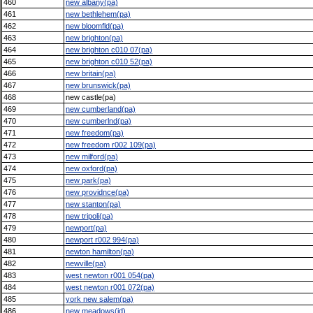
460
new albany(pa)
461
new bethlehem(pa)
462
new bloomfld(pa)
463
new brighton(pa)
464
new brighton c010 07(pa)
465
new brighton c010 52(pa)
466
new britain(pa)
467
new brunswick(pa)
468
new castle(pa)
469
new cumberland(pa)
470
new cumberlnd(pa)
471
new freedom(pa)
472
new freedom r002 109(pa)
473
new milford(pa)
474
new oxford(pa)
475
new park(pa)
476
new providnce(pa)
477
new stanton(pa)
478
new tripoli(pa)
479
newport(pa)
480
newport r002 994(pa)
481
newton hamilton(pa)
482
newville(pa)
483
west newton r001 054(pa)
484
west newton r001 072(pa)
485
york new salem(pa)
486
new meadows(id)