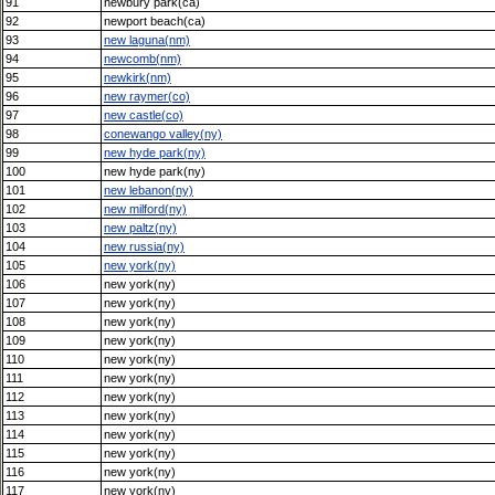
91
newbury park(ca)
92
newport beach(ca)
93
new laguna(nm)
94
newcomb(nm)
95
newkirk(nm)
96
new raymer(co)
97
new castle(co)
98
conewango valley(ny)
99
new hyde park(ny)
100
new hyde park(ny)
101
new lebanon(ny)
102
new milford(ny)
103
new paltz(ny)
104
new russia(ny)
105
new york(ny)
106
new york(ny)
107
new york(ny)
108
new york(ny)
109
new york(ny)
110
new york(ny)
111
new york(ny)
112
new york(ny)
113
new york(ny)
114
new york(ny)
115
new york(ny)
116
new york(ny)
117
new york(ny)