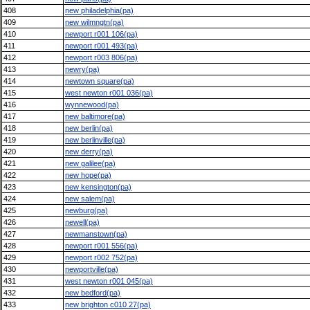
408
new philadelphia(pa)
409
new wilmngtn(pa)
410
newport r001 106(pa)
411
newport r001 493(pa)
412
newport r003 806(pa)
413
newry(pa)
414
newtown square(pa)
415
west newton r001 036(pa)
416
wynnewood(pa)
417
new baltimore(pa)
418
new berlin(pa)
419
new berlinville(pa)
420
new derry(pa)
421
new galilee(pa)
422
new hope(pa)
423
new kensington(pa)
424
new salem(pa)
425
newburg(pa)
426
newell(pa)
427
newmanstown(pa)
428
newport r001 556(pa)
429
newport r002 752(pa)
430
newportville(pa)
431
west newton r001 045(pa)
432
new bedford(pa)
433
new brighton c010 27(pa)