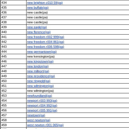
434
new brighton c010 59(pa)
435
new buffalo(pa)
436
new castle(pa)
437
new castle(pa)
438
new castle(pa)
439
new eagle(pa)
440
new florence(pa)
441
new freedom r002 999(pa)
442
new freedom r004 861(pa)
443
new freedom r006 598(pa)
444
new germantown(pa)
445
new kensington(pa)
446
new kingstown(pa)
447
new london(pa)
448
new millport(pa)
449
new providence(pa)
450
new ringgold(pa)
451
new wilmington(pa)
452
new wilmington(pa)
453
newfoundland(pa)
454
newport r003 993(pa)
455
newport r004 992(pa)
456
newport r005 991(pa)
457
newtown(pa)
458
west newton(pa)
459
west newton r001 065(pa)