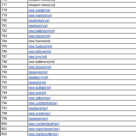
777
newport news(va)
778
new castle(va)
779
new market(va)
780
newington(va)
781
newtown(va)
782
new baltimore(mi)
783
new haven(mi)
784
new haven(mi)
785
new hudson(mi)
786
new lothrop(mi)
787
new troy(mi)
788
new baltimore(mi)
789
new boston(mi)
790
newaygo(mi)
791
newberry(mi)
792
newport(mi)
793
new buffalo(mi)
794
new era(mi)
795
new milton(wv)
796
new cumberlnd(wv)
797
newburg(wv)
798
new creek(wv)
799
newtown(wv)
800
new cumberland(wv)
801
new manchester(wv)
802
new martinsville(wv)