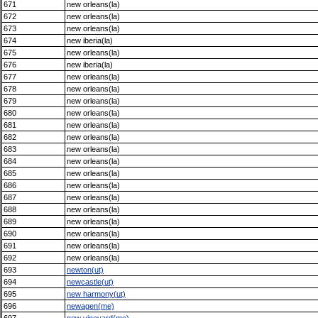
671
new orleans(la)
672
new orleans(la)
673
new orleans(la)
674
new iberia(la)
675
new orleans(la)
676
new iberia(la)
677
new orleans(la)
678
new orleans(la)
679
new orleans(la)
680
new orleans(la)
681
new orleans(la)
682
new orleans(la)
683
new orleans(la)
684
new orleans(la)
685
new orleans(la)
686
new orleans(la)
687
new orleans(la)
688
new orleans(la)
689
new orleans(la)
690
new orleans(la)
691
new orleans(la)
692
new orleans(la)
693
newton(ut)
694
newcastle(ut)
695
new harmony(ut)
696
newagen(me)
697
new vineyard(me)