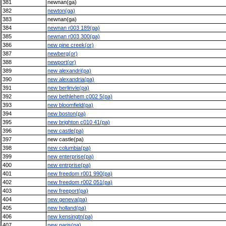
381
newnan(ga)
382
newton(ga)
383
newnan(ga)
384
newnan r003 189(ga)
385
newnan r003 300(ga)
386
new pine creek(or)
387
newberg(or)
388
newport(or)
389
new alexandri(pa)
390
new alexandria(pa)
391
new berlinvle(pa)
392
new bethlehem c002 5(pa)
393
new bloomfield(pa)
394
new boston(pa)
395
new brighton c010 41(pa)
396
new castle(pa)
397
new castle(pa)
398
new columbia(pa)
399
new enterprise(pa)
400
new entrprise(pa)
401
new freedom r001 990(pa)
402
new freedom r002 051(pa)
403
new freeport(pa)
404
new geneva(pa)
405
new holland(pa)
406
new kensingtn(pa)
407
new paris(pa)