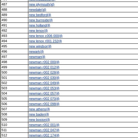
487
new plymouth(id)
488
newdale(id)
489
new bedford(il)
490
new burnside(il)
491
new holland(il)
492
new lenox(il)
493
new lenox c006 000(il)
494
new lenox r001 232(il)
495
new windsor(il)
496
newark(il)
497
newman(il)
498
newman r002 000(il)
499
newman r002 012(il)
500
newman r002 028(il)
501
newman r002 030(il)
502
newman r002 049(il)
503
newman r002 053(il)
504
newman r002 057(il)
505
newman r002 070(il)
506
newman r002 098(il)
507
new athens(il)
508
new baden(il)
509
new boston(il)
510
newman r002 001(il)
511
newman r002 047(il)
512
newman r002 174(il)