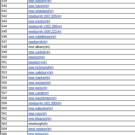
539
new waverly(in)
540
new haven(in)
541
new whiteland(in)
542
newburgh r007 005(in)
543
new trenton(in)
544
newburgh c001 086(in)
545
newburgh r009 221(in)
546
new middletown(in)
547
newburgh(in)
548
new albany(in)
549
new carlisle(in)
550
newport(in)
551
newberry(in)
552
new richmond(in)
553
new salisbury(in)
554
new market(in)
555
new goshen(in)
556
new paris(in)
557
new castle(in)
558
new washington(in)
559
newburgh r001 990(in)
560
new palestine(in)
561
new ross(in)
562
new lebanon(in)
563
newburgh(in)
564
west newton(in)
565
new lisbon(in)