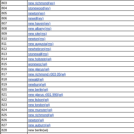
803
new richmond(wv)
804
stonewood(wv)
805
newton(wv)
806
newell(wv)
807
new haven(wv)
808
new albany(ms)
809
new site(ms)
810
newton(ms)
811
new augusta(ms)
812
newhebron(ms)
813
stonewall(ms)
814
new holstein(wi)
815
wonewoc(wi)
816
new glarus(wi)
817
new richmond r003 05(wi)
818
newald(wi)
819
newburg(wi)
820
new berlin(wi)
821
new glarus r001 990(wi)
822
new lisbon(wi)
823
new london(wi)
824
new munster(wi)
825
new richmond(wi)
826
newton(wi)
827
new auburn(wi)
828
new berlin(wi)