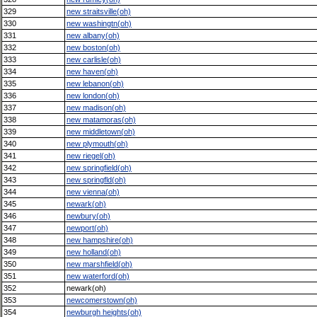
329
new straitsville(oh)
330
new washingtn(oh)
331
new albany(oh)
332
new boston(oh)
333
new carlisle(oh)
334
new haven(oh)
335
new lebanon(oh)
336
new london(oh)
337
new madison(oh)
338
new matamoras(oh)
339
new middletown(oh)
340
new plymouth(oh)
341
new riegel(oh)
342
new springfield(oh)
343
new springfld(oh)
344
new vienna(oh)
345
newark(oh)
346
newbury(oh)
347
newport(oh)
348
new hampshire(oh)
349
new holland(oh)
350
new marshfield(oh)
351
new waterford(oh)
352
newark(oh)
353
newcomerstown(oh)
354
newburgh heights(oh)