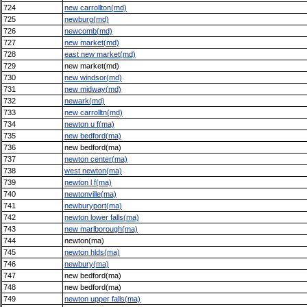
724
new carrollton(md)
725
newburg(md)
726
newcomb(md)
727
new market(md)
728
east new market(md)
729
new market(md)
730
new windsor(md)
731
new midway(md)
732
newark(md)
733
new carrolltn(md)
734
newton u f(ma)
735
new bedford(ma)
736
new bedford(ma)
737
newton center(ma)
738
west newton(ma)
739
newton l f(ma)
740
newtonville(ma)
741
newburyport(ma)
742
newton lower falls(ma)
743
new marlborough(ma)
744
newton(ma)
745
newton hlds(ma)
746
newbury(ma)
747
new bedford(ma)
748
new bedford(ma)
749
newton upper falls(ma)