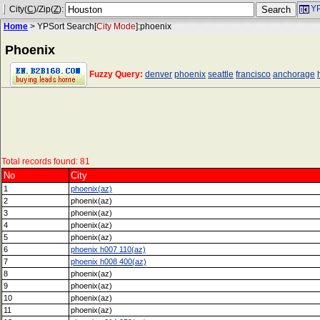
YP
City(
C
)/Zip(
Z
):
Home
> YPSort Search[
City Mode
]:phoenix
Phoenix
Fuzzy Query:
denver
phoenix
seattle
francisco
anchorage
Total records found: 81
No
City
1
phoenix(az)
2
phoenix(az)
3
phoenix(az)
4
phoenix(az)
5
phoenix(az)
6
phoenix h007 110(az)
7
phoenix h008 400(az)
8
phoenix(az)
9
phoenix(az)
10
phoenix(az)
11
phoenix(az)