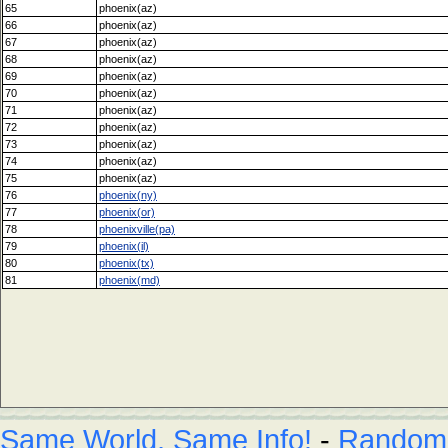
65
phoenix(az)
66
phoenix(az)
67
phoenix(az)
68
phoenix(az)
69
phoenix(az)
70
phoenix(az)
71
phoenix(az)
72
phoenix(az)
73
phoenix(az)
74
phoenix(az)
75
phoenix(az)
76
phoenix(ny)
77
phoenix(or)
78
phoenixville(pa)
79
phoenix(il)
80
phoenix(tx)
81
phoenix(md)
Same World, Same Info!
-
Random L